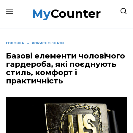
Перейти
MyCounter
до
вмісту
ГОЛОВНА
»
КОРИСНО ЗНАТИ
Базові елементи чоловічого
гардероба, які поєднують
стиль, комфорт і
практичність