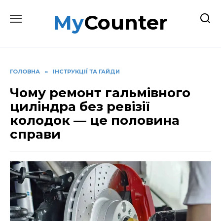
Перейти
MyCounter
до
вмісту
ГОЛОВНА
»
ІНСТРУКЦІЇ ТА ГАЙДИ
Чому ремонт гальмівного
циліндра без ревізії
колодок — це половина
справи