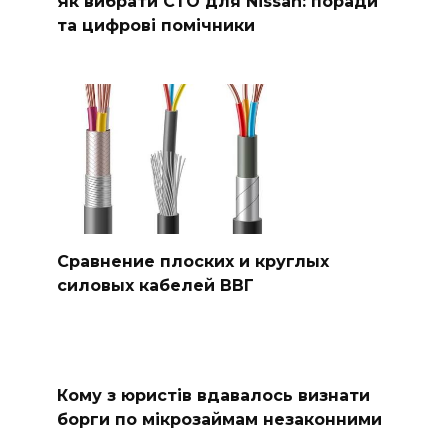
Як вибрати СТО для Nissan: поради
та цифрові помічники
Сравнение плоских и круглых
силовых кабелей ВВГ
Кому з юристів вдавалось визнати
борги по мікрозаймам незаконними