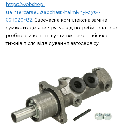
https://webshop-
ua.intercars.eu/zapchasti/halmivnyi-dysk-
6611020~82
. Своєчасна комплексна заміна
суміжних деталей рятує від потреби повторно
розбирати колісні вузли вже через кілька
тижнів після відвідування автосервісу.