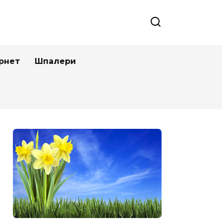
рнет
Шпалери