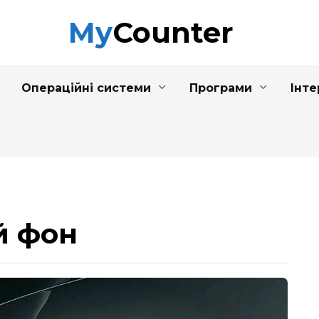
MyCounter
Операційні системи
Програми
Інте
й фон