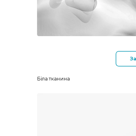
З
Біла тканина