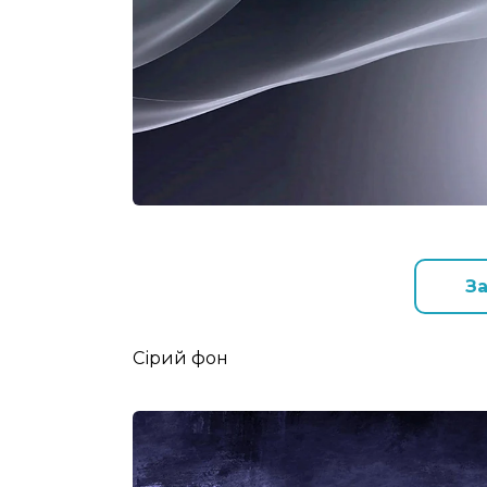
З
Сірий фон