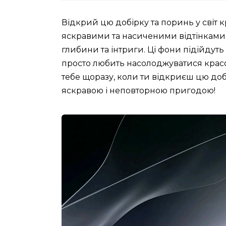
Відкрий цю добірку та поринь у світ 
яскравими та насиченими відтінками
глибини та інтриги. Ці фони підійдуть 
просто любить насолоджуватися красою
тебе щоразу, коли ти відкриєш цю добі
яскравою і неповторною пригодою!