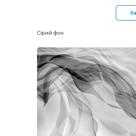
З
Сірий фон