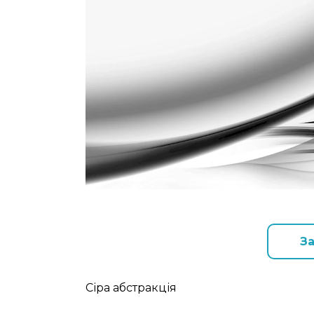
З
Сіра абстракція