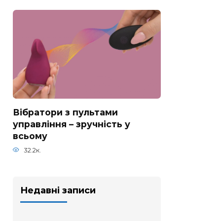
Вібратори з пультами
управління – зручність у
всьому
32.2к.
Недавні записи