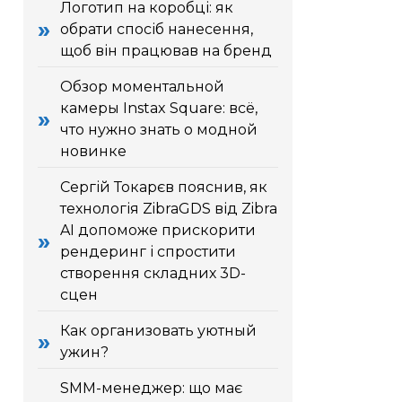
Логотип на коробці: як
обрати спосіб нанесення,
щоб він працював на бренд
Обзор моментальной
камеры Instax Square: всё,
что нужно знать о модной
новинке
Сергій Токарєв пояснив, як
технологія ZibraGDS від Zibra
AI допоможе прискорити
рендеринг і спростити
створення складних 3D-
сцен
Как организовать уютный
ужин?
SMM-менеджер: що має