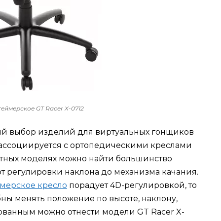
геймерское GT Racer X-0712
й выбор изделий для виртуальных гонщиков
r ассоциируется с ортопедическими креслами
етных моделях можно найти большинство
т регулировки наклона до механизма качания.
ймерское кресло
порадует 4D-регулировкой, то
ны менять положение по высоте, наклону,
ованным можно отнести модели GT Racer X-