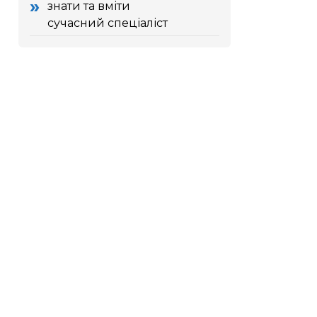
знати та вміти
сучасний спеціаліст