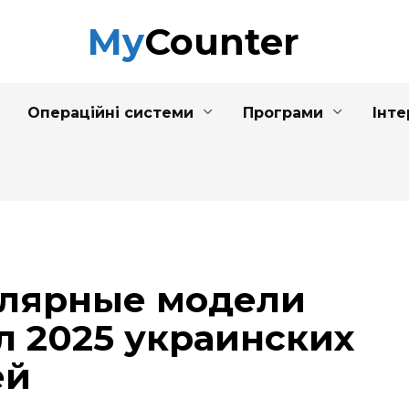
MyCounter
Операційні системи
Програми
Інте
улярные модели
л 2025 украинских
ей