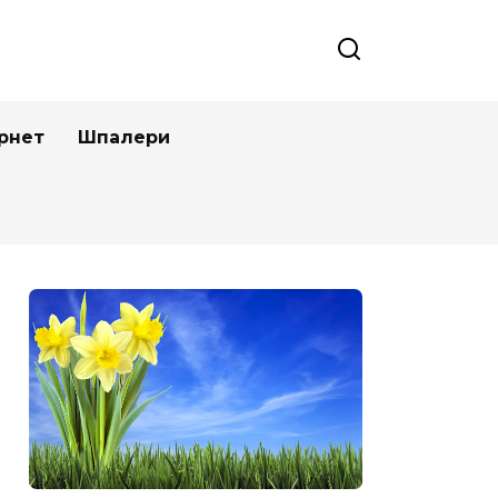
рнет
Шпалери