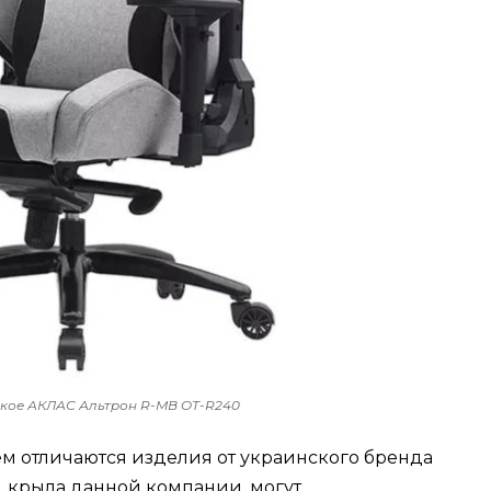
ское АКЛАС Альтрон R-MB OT-R240
 отличаются изделия от украинского бренда
д крыла данной компании, могут