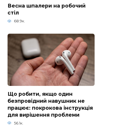
Весна шпалери на робочий
стіл
68.9к.
Що робити, якщо один
безпровідний навушник не
працює: покрокова інструкція
для вирішення проблеми
56.1к.