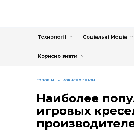
Перейти
до
вмісту
Технології
Соціальні Медіа
Корисно знати
ГОЛОВНА
»
КОРИСНО ЗНАТИ
Наиболее поп
игровых кресе
производител