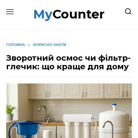
Перейти
MyCounter
до
вмісту
ГОЛОВНА
»
КОРИСНО ЗНАТИ
Зворотний осмос чи фільтр-
глечик: що краще для дому