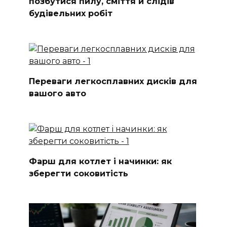
позбутися пилу, сміття й слідів
будівельних робіт
Переваги легкосплавних дисків для
вашого авто
Фарш для котлет і начинки: як
зберегти соковитість