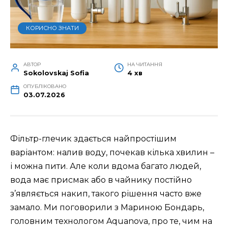
КОРИСНО ЗНАТИ
АВТОР
НА ЧИТАННЯ
Sokolovskaj Sofia
4 хв
ОПУБЛІКОВАНО
03.07.2026
Фільтр-глечик здається найпростішим
варіантом: налив воду, почекав кілька хвилин –
і можна пити. Але коли вдома багато людей,
вода має присмак або в чайнику постійно
з’являється накип, такого рішення часто вже
замало. Ми поговорили з Мариною Бондарь,
головним технологом Aquanova, про те, чим на