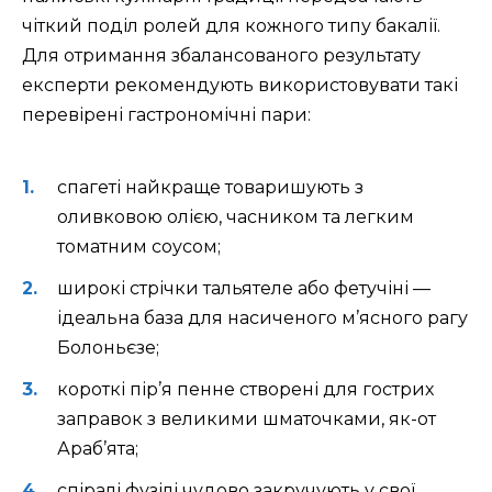
чіткий поділ ролей для кожного типу бакалії.
Для отримання збалансованого результату
експерти рекомендують використовувати такі
перевірені гастрономічні пари:
спагеті найкраще товаришують з
оливковою олією, часником та легким
томатним соусом;
широкі стрічки тальятеле або фетучіні —
ідеальна база для насиченого м’ясного рагу
Болоньєзе;
короткі пір’я пенне створені для гострих
заправок з великими шматочками, як-от
Араб’ята;
спіралі фузілі чудово закручують у свої