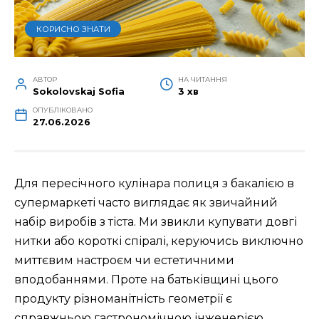
КОРИСНО ЗНАТИ
АВТОР
НА ЧИТАННЯ
Sokolovskaj Sofia
3 хв
ОПУБЛІКОВАНО
27.06.2026
Для пересічного кулінара полиця з бакалією в
супермаркеті часто виглядає як звичайний
набір виробів з тіста. Ми звикли купувати довгі
нитки або короткі спіралі, керуючись виключно
миттєвим настроєм чи естетичними
вподобаннями. Проте на батьківщині цього
продукту різноманітність геометрії є
справжньою гастрономічною інженерією.