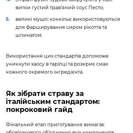
витки густий трав’яний соус Песто;
великі мушлі конкільє використовуються
для фарширування сиром рікотта та
шпинатом.
Використання цих стандартів допоможе
уникнути хаосу в тарілці та розкриє смак
кожного окремого інгредієнта.
Як зібрати страву за
італійським стандартом:
покроковий гайд
Фінальний етап приготування вимагає
обов’язкового об’єднання всіх компонентів