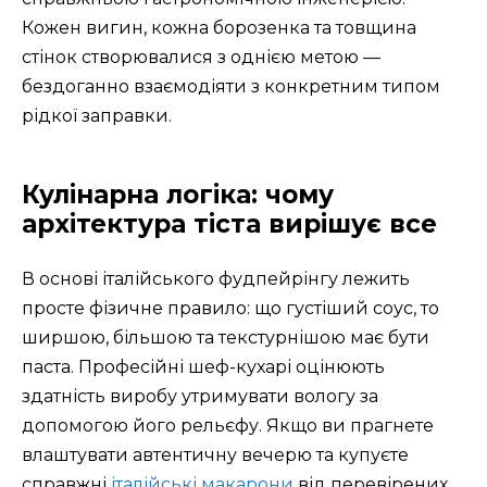
Кожен вигин, кожна борозенка та товщина
стінок створювалися з однією метою —
бездоганно взаємодіяти з конкретним типом
рідкої заправки.
Кулінарна логіка: чому
архітектура тіста вирішує все
В основі італійського фудпейрінгу лежить
просте фізичне правило: що густіший соус, то
ширшою, більшою та текстурнішою має бути
паста. Професійні шеф-кухарі оцінюють
здатність виробу утримувати вологу за
допомогою його рельєфу. Якщо ви прагнете
влаштувати автентичну вечерю та купуєте
справжні
італійські макарони
від перевірених