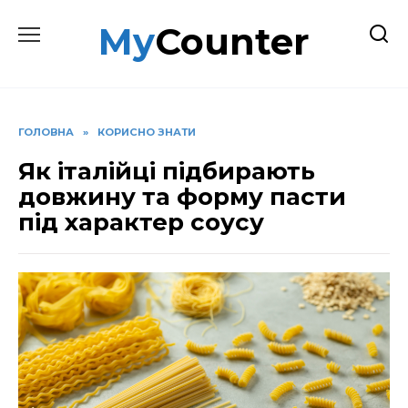
Перейти
MyCounter
до
вмісту
ГОЛОВНА
»
КОРИСНО ЗНАТИ
Як італійці підбирають
довжину та форму пасти
під характер соусу